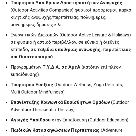
Τουρισμού Υπαίθριων Δραστηριοτήτων Αναψυχής
(Outdoor Activities Companies) φυσικοί προορισμοί, πάρκα
κινητικής αναψυχής/περιπέτειας, πολυήμερες,
μονοήμερες δράσεις κ.λπ.
Ενεργητικών Διακοπών (Outdoor Active Leisure & Holidays)
σε φυσικό ή αστικό περιβάλλον, σε εθνικό ή διεθνές
επίπεδο
, σε ταξίδια υπαίθριας αναψυχής, περιπέτειας
και Οικοτουρισμού
.
Προγραμμάτων
Τ.Υ.Δ.Α. σε ΑμεΑ
(κατόπιν επί πλέον
εκπαίδευσης).
Τουρισμού
Ευεξίας
(Outdoor Wellness, Yoga Retreats,
Multi Outdoor Mindfulness).
Επανένταξης
Κοινωνικά
Ευαίσθητων
Ομάδων
(Outdoor
Adventure Therapeutic Therapy).
Αγωγής Υπαίθρου
στην Εκπαίδευση (Outdoor Education).
Παιδικών Κατασκηνώσεων Περιπέτειας
(Adventure