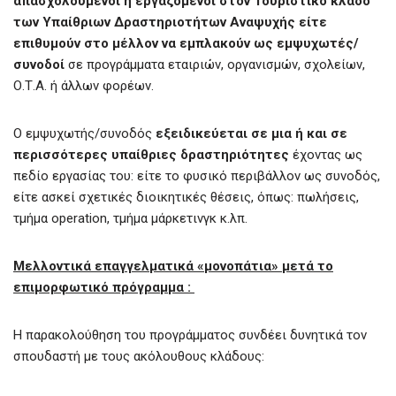
απασχολούμενοι ή εργαζόμενοι στον Τουριστικό κλάδο
των Υπαίθριων Δραστηριοτήτων Αναψυχής είτε
επιθυμούν στο μέλλον να εμπλακούν ως εμψυχωτές/
συνοδοί
σε προγράμματα εταιριών, οργανισμών, σχολείων,
Ο.Τ.Α. ή άλλων φορέων.
Ο εμψυχωτής/συνοδός
εξειδικεύεται σε μια ή και σε
περισσότερες υπαίθριες δραστηριότητες
έχοντας ως
πεδίο εργασίας του: είτε το φυσικό περιβάλλον ως συνοδός,
είτε ασκεί σχετικές διοικητικές θέσεις, όπως: πωλήσεις,
τμήμα operation, τμήμα μάρκετινγκ κ.λπ.
Μελλοντικά επαγγελματικά «μονοπάτια» μετά το
επιμορφωτικό πρόγραμμα :
Η παρακολούθηση του προγράμματος συνδέει δυνητικά τον
σπουδαστή με τους ακόλουθους κλάδους: