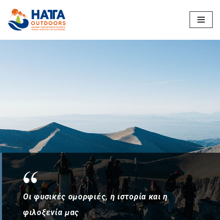
Μεταπηδήστε
στο
περιεχόμενο
Οι φυσικές ομορφιές, η ιστορία και η
φιλοξενία μας